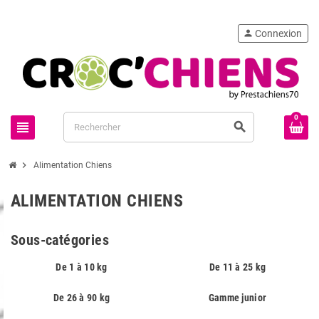
person
Connexion
0
view_headline
search
chevron_right
Alimentation Chiens
ALIMENTATION CHIENS
Sous-catégories
De 1 à 10 kg
De 11 à 25 kg
De 26 à 90 kg
Gamme junior